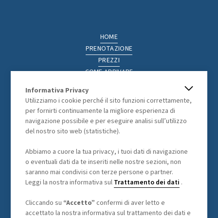
HOME
PRENOTAZIONE
PREZZI
COME ARRIVARE
LA REGIONE
Informativa Privacy
ATTIVITÀ
Utilizziamo i cookie perché il sito funzioni correttamente,
PHOTOGALLERY
per fornirti continuamente la migliore esperienza di
navigazione possibile e per eseguire analisi sull’utilizzo
del nostro sito web (statistiche).
LEGAL
Abbiamo a cuore la tua privacy, i tuoi dati di navigazione
o eventuali dati da te inseriti nelle nostre sezioni, non
CONDIZIONI GENERALI
saranno mai condivisi con terze persone o partner.
TRATTAMENTO DEI DATI
Leggi la nostra informativa sul
Trattamento dei dati
.
Cliccando su
“Accetto”
confermi di aver letto e
accettato la nostra informativa sul trattamento dei dati e