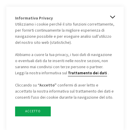
Attuale
Informativa Privacy
Utilizziamo i cookie perché il sito funzioni correttamente,
"La capanna è aperta, siamo pronti a darvi il
per fornirti continuamente la migliore esperienza di
navigazione possibile e per eseguire analisi sull’utilizzo
benvenuto."
del nostro sito web (statistiche).
Abbiamo a cuore la tua privacy, i tuoi dati di navigazione
o eventuali dati da te inseriti nelle nostre sezioni, non
saranno mai condivisi con terze persone o partner.
Leggi la nostra informativa sul
Trattamento dei dati
.
Cliccando su
“Accetto”
confermi di aver letto e
accettato la nostra informativa sul trattamento dei dati e
consenti l'uso dei cookie durante la navigazione del sito.
ACCETTO